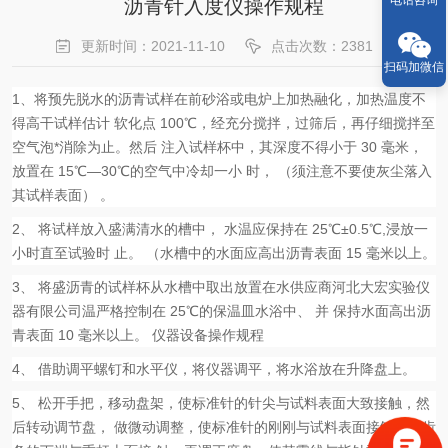
电话咨询
沥青针入度仪操作规程
更新时间：2021-11-10
点击次数：2381
扫码加微信
1
、将预先脱水的沥青试样在前砂浴或电炉上加热融化，加热温度不
得高干试样估计 软化点
100
℃，经充分搅拌，过筛后，再仔细搅拌至
空气泡*消除为止。然后 注入试样杯中，其深度不得小于
30
毫米，
放置在
15
℃
—30
℃的空气中冷却一小 时， （须注意不要使灰尘落入
其试样表面） 。
2
、 将试样放入盛满清水的槽中， 水温应保持在
25
℃
±0.5
℃
,
浸放一
小时直至试验时 止。 （水槽中的水面应高出沥青表面
15
毫米以上。
3
、 将盛沥青的试样杯从水槽中取出放置在水供应商河北大宏实验仪
器有限公司温严格控制在
25
℃的保温皿水浴中、 并 保持水面高出沥
青表面
10
毫米以上。 仪器设备操作规程
4
、 借助调平螺钉和水平仪，将仪器调平，将水浴放在升降盘上。
5
、 松开手把，移动盘架，使标准针的针尖与试料表面大致接触，然
后转动调节盘， 做微动调整，使标准针的刚刚与试料表面接触，使齿