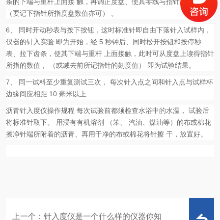
条的下端与重杆上面接 触，再调正度盘、使其零线与指针重合，
（要记下指针所指度盘数值亦可） 。
6
、 同时开动秒表与按下按钮，这时标准针即自由下落针入试样内，
仪器的针入实验 即为开始，经
5
秒钟后、同时松开按钮和按停秒
表、拉下齿条，使其下端与重杆 上面接触，此时可从度盘上读得指针
所指的数值， （或减去前所记指针的刻度值） 即为试验结果。
7
、 同一试料至少重复测试三次， 每次针入点之间和针入点与试样杯
边缘间应相距
10
毫米以上
沥青针入度仪操作规程
每次试验前都须检查水浴中的水温， 试验后
将标准针取下。 用浸有有机溶剂 （笨、 汽油、煤油等）的布或棉花
擦净针端所附着的沥青、再用干净的布或棉花将针擦 干，放置好。
上一个：
针入度仪是一个什么样的仪器你知