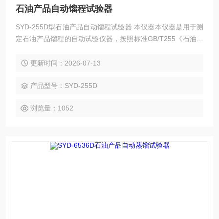
石油产品自动馏程试验器
SYD-255D型石油产品自动馏程试验器 本仪器本仪器是用于测
定石油产品馏程的自动试验仪器，按照标准GB/T255《石油产
品馏程测定法》、国家行业标准SH/T0121《石油产品馏程测
定装置技术条件》规定的要求设计的，适用于测定发动机燃
更新时间：2026-07-13
料、溶剂油和轻质石油产品的馏分组成。对汽油、航空汽油、
喷汽燃料、特殊沸点的溶剂、石脑油、柴油、馏分燃料、工业
产品型号：SYD-255D
用挥发性有机液体及相似的石油产品进行馏程测定，是本公司
浏览量：1052
新推