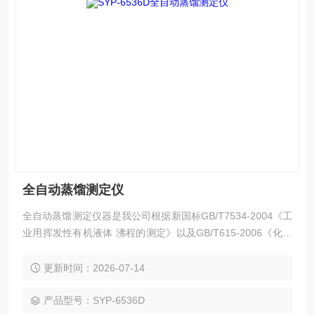
全自动蒸馏测定仪
全自动蒸馏测定仪器是我公司根据新国标GB/T7534-2004《工
业用挥发性有机液体 沸程的测定》以及GB/T615-2006《化学
试剂沸程测定通用方法》，测定甲醇和醇类产品(包含食品添加
剂异丙醇和工业用丙酮等)的馏程标准方法来设计制造的，同时
更新时间：2026-07-14
符合SH/T1053《工业用二乙二醇沸程的测定》、GB/T2282
《焦化轻油类产品馏程的测定》和GB/T3146.1-2010 《工业
产品型号：SYP-6536D