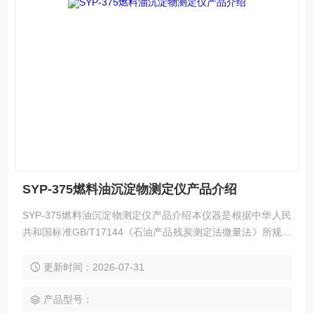
SYP-375燃料油沉淀物测定仪产品介绍
SYP-375燃料油沉淀物测定仪产品介绍本仪器是根据中华人民
共和国标准GB/T17144《石油产品残炭测定法微量法》所规定
的要求设计制造的，同时也符合ASTM D4530碳残留物测定的
标准试验方法（微量法）。本仪器测定残炭的范围是0.10%～3
更新时间：2026-07-31
0.0% ( m/m）。对于残炭值超过0. 10%(m/m)的石油产品，仪
器测定的结果与康氏残炭法(GB/T268)测定结果等效，同时仪
产品型号：