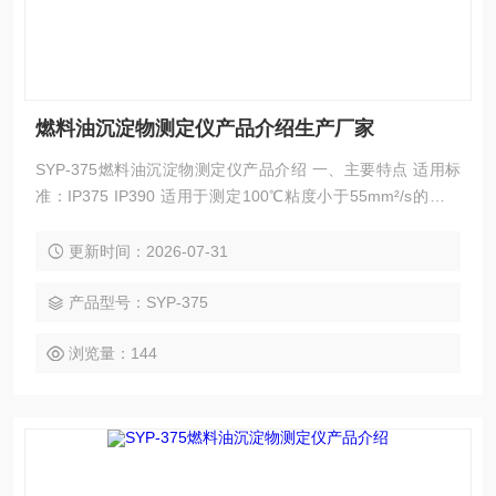
燃料油沉淀物测定仪产品介绍生产厂家
SYP-375燃料油沉淀物测定仪产品介绍 一、主要特点 适用标
准：IP375 IP390 适用于测定100℃粘度小于55mm²/s的残渣
燃料油及含有残渣组分调合的馏分燃料油中的总沉淀物。 仪器
由金属恒温浴、电控装置、加热过滤装置、蒸汽发生器、真空
更新时间：2026-07-31
泵、恒温磁力搅拌器、滤板及滤膜等组成。 燃料油沉淀物测定
仪产品介绍生产厂家
产品型号：SYP-375
浏览量：144