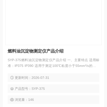
燃料油沉淀物测定仪产品介绍
SYP-375燃料油沉淀物测定仪产品介绍 一、主要特点 适用标
准：IP375 IP390 适用于测定100℃粘度小于55mm²/s的残渣
燃料油及含有残渣组分调合的馏分燃料油中的总沉淀物。 仪器
由金属恒温浴、电控装置、加热过滤装置、蒸汽发生器、真空
更新时间：2026-07-31
泵、恒温磁力搅拌器、滤板及滤膜等组成。 老化浴由合金铝制
作而成，双加热孔，导热均匀。 过滤装置由黄铜制成，内部均
产品型号：SYP-375
匀布置蒸汽和冷却水通道。
浏览量：146