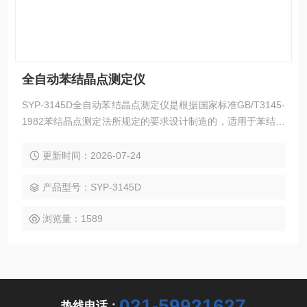
全自动苯结晶点测定仪
SYP-3145D全自动苯结晶点测定仪是根据国家标准GB/T3145-
1982苯结晶点测定法所规定的要求设计制造的，适用于苯结晶
点。同时也可用于检测化学试剂、有机化工产品、增塑剂的结
晶点。仪器自动降温、自动往返式机械搅拌、自动显示温度曲
更新时间：2026-07-24
线、自动判断结晶点、自动打印测试数据。操作员在放样后，
按一键即可开始和完成实验。
产品型号：SYP-3145D
浏览量：1589
021-59921627
热线电话：