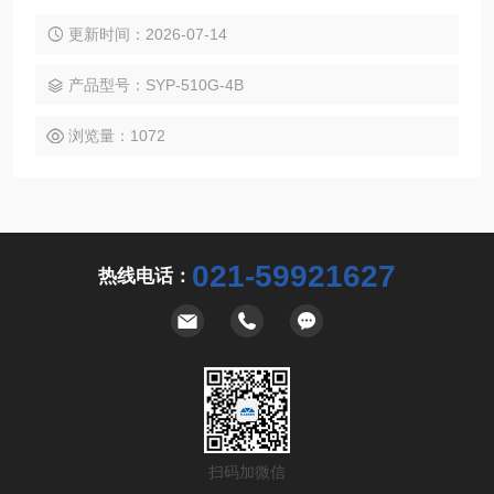
准GB/T 510《石油产品凝点测定法》、GB/T 3535《石油产品
倾点测定法》、GB/T 6986《石油产品浊点测定法》及中华人
更新时间：2026-07-14
民共和国行业标准SH/T 0248《馏分燃料冷滤点测定法》规定
的要求设计制造的，适用于对石油产品的凝点、倾点，浊点、
产品型号：SYP-510G-4B
冷滤点进
浏览量：1072
021-59921627
热线电话：
扫码加微信