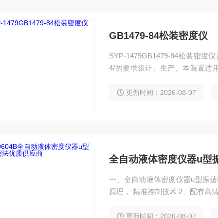
GB1479-84松装密度仪
SYP-1479GB1479-84松装密
4/的要求设计、生产。本装置适
过孔径为2.5mm标准漏斗的粉末
更新时间：2026-08-07
全自动液体密度仪器u型
一、全自动液体密度仪器u型振荡密法优质供应商
原理， 精准控制技术 2、配有高清摄像头技术查看U型管气泡情况 3、7 寸 TFT 触摸屏显
示器 4、采用蠕动泵或者吸管注入样品 5、内置干燥吹气泵,每次清洗完成,可自动干燥样
品管 6、100 组测试数值自动保存，且可以自动计算平均值，最大值和最小值 7、平滑接
更新时间：2026-08-07