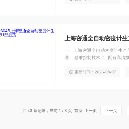
头，不会产生气泡和污染，方便
上海密通全自动密度计生
一、上海密通全自动密度计生产厂家U型振荡功能特
理， 精准控制技术 2、配有高清摄像头技术查看U型管气泡情况 3、7 寸 TFT 触摸屏显示
器 4、采用蠕动泵或者吸管注入样品 5、内置干燥吹气泵,每次清洗完成,可自动干燥样品
管 6、100 组测试数值自动保存，且可以自动计算平均值，最大值和最小值 7、平滑接
更新时间：2026-08-07
头，不会产生气泡和污染，方便
共 43 条记录，当前 1 / 8 页 首页 上一页
下一页