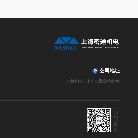
公司地址
上海市宝山区三阳路58号
扫
码
加
微
信