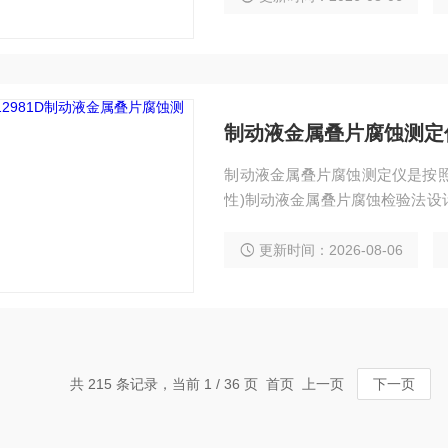
测气泡上升到液面的时间)。
制动液金属叠片腐蚀测定
制动液金属叠片腐蚀测定仪是按照国
性)制动液金属叠片腐蚀检验法设
非石油基制动液，覆盖传统燃油
估制动液的腐蚀状况。 原理：将规定的金属试片磨光、清洗、称量后,以一定形式组合,
更新时间：2026-08-06
放入腐蚀试验杯内的橡胶皮碗上,加
共 215 条记录，当前 1 / 36 页 首页 上一页
下一页