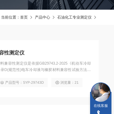
当前位置：
首页
产品中心
石油化工专业测定仪
容性测定仪
材料兼容性测定仪是依据GB29743.2-2025《机动车冷却
附录D(规范性)电车冷却液与橡胶材料兼容性试验方法设
冷却液中,在80℃±2℃条件下,保持168h±2h后,对橡
伸性能变化等进行检验。
产品型号：SYP-29743D
浏览量：21
在线客服