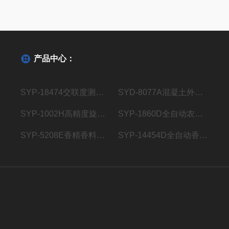
产品中心：
SYP-18474交联度测试仪GB/T 18474
SYD-8077A混凝土外加剂密度试验器
SYP-1002H高精度旋转粘度计检定测试仪
SYP-1860D全自动农药产品闪点试验器
SYP-5208E香精香料闭口闪点测定仪
SYP-14454D全自动香料闪点试验器