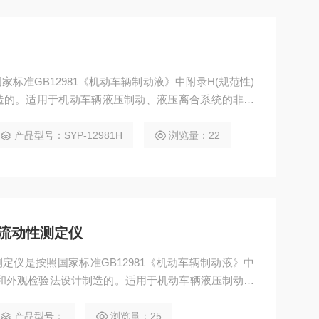
标准GB12981《机动车辆制动液》中附录H(规范性)
造的。适用于机动车辆液压制动、液压离合系统的非石
能源车型。将橡胶皮碗或橡胶件浸入制动液中,在12
标准要求分别对其外观、根径变化、硬度变化、体积变化等
产品型号：SYP-12981H
浏览量：22
低温流动性测定仪
动性测定仪是按照国家标准GB12981《机动车辆制动液》中
性和外观检验法设计制造的。适用于机动车辆液压制动、
，覆盖传统燃油车与新能源车型。制动液在规定的试验
其外观, 同时测定其流动特性(倒置试管
产品型号：
浏览量：25