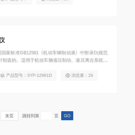
仪
家标准GB12981《机动车辆制动液》中附录D(规范
计制造的。适用于机动车辆液压制动、液压离合系统的
车与新能源车型。使用金属叠片进行制动液腐蚀检验评
产品型号：SYP-12981D
浏览量：26
入含水制动液,淹没金属试片组件,加盖后放入10
末页
跳转到第
页