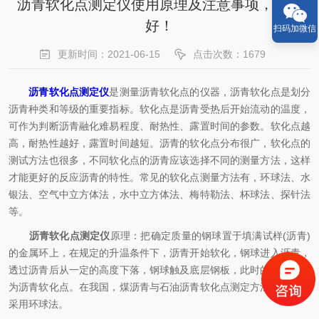
沥青软化点测定仪使用原理及注意事项，请收
好！
扫码加微信
更新时间：2021-06-15
点击次数：1679
沥青软化点测定仪
是测量沥青软化点的仪器，沥青软化点是划分
沥青种类和等级的重要指标。软化点是沥青受热后开始流动的温度，
可作为判断沥青融化难易程度、耐热性、露置时间的参数。软化点越
高，耐热性越好，露置时间越短。沥青的软化点分布很广，软化点的
测试方法也很多，不同软化点的沥青应该选择不同的测量方法，这样
才能更好的反应沥青的特性。常见的软化点测量方法有，环球法、水
银法、空气中立方体法，水中立方体法、梅特勒法、杯球法、探针法
等。
沥青软化点测定仪
原理：把确定质量的钢球置于填满试样(沥青)
的金属环上，在规定的升温条件下，沥青开始软化，钢球进入沥青，
透过沥青后从一定的高度下落，钢球触及底层钢板，此时的温度即视
为沥青软化点。在我国，煤沥青与石油沥青软化点测定方法大部分是
采用环球法。