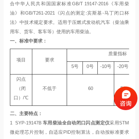
合中华人民共和国国家标准GB/T 19147-2016《
车用柴
油
》和
GB/T261-2021《闪点的测定:宾斯基-马丁闭口杯
法》
中技术规定要求。
适用于压燃式发动机汽车（柴油乘
用车、货车、客车等）使用的车用柴油。
一、
标准中要求：
质量指标
项目
要求
5号
0号
-10号
-20号
-
闪点
（闭
不低于
60
50
口）/℃
二、
主要特点：
1 SYP-19147B
车用柴油全自动闭口闪点测定仪
采用STM
微处理芯片控制，自适应PID控制算法，自动按标准要求