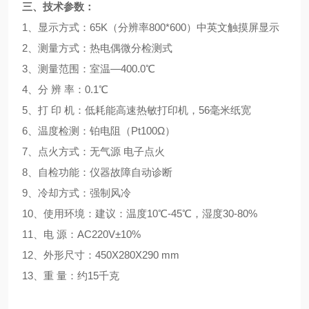
三、
技术参数：
1、显示方式：65K（分辨率800*600）中英文触摸屏显示
2、测量方式：热电偶微分检测式
3、测量范围：室温—400.0℃
4、分 辨 率：0.1℃
5、打 印 机：低耗能高速热敏打印机，56毫米纸宽
6、温度检测：铂电阻（Pt100Ω）
7、点火方式：无气源 电子点火
8、自检功能：仪器故障自动诊断
9、冷却方式：强制风冷
10、使用环境：建议：温度10℃-45℃，湿度30-80%
11、电 源：AC220V±10%
12、外形尺寸：450X280X290 mm
13、重 量：约15千克