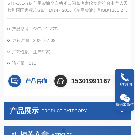
SYP-19147B 车用柴油全自动闭口闪点测定仪制造符合中华人民
共和国国家标准GB/T 19147-2016《车用柴油》和GB/T261-202
1《闪点的测定:宾斯基-马丁闭口杯法》中技术规定要求。适用于
压燃式发动机汽车（柴油乘用车、货车、客车等）使用的车用柴
产品型号：SYP-19147B
油。
更新时间：2026-07-09
厂商性质：生产厂家
访问量：111
15301991167
产品咨询
电话咨询
扫码加微信
产品展示
PRODUCT CATEGORY
相关文章