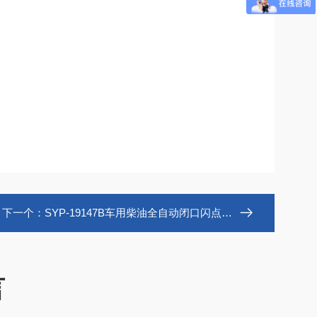
下一个：
SYP-19147B车用柴油全自动闭口闪点测定仪
言