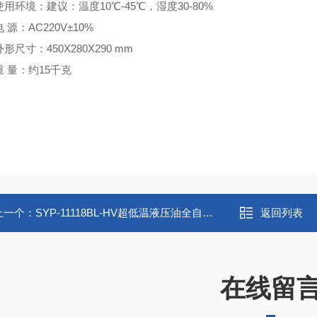
使用环境：建议：温度10℃-45℃，湿度30-80%
电 源：AC220V±10%
外形尺寸：450X280X290 mm
重 量：约15千克
上一个：
SYP-11118BL-HV超低温液压油全自动闭口闪点试验器
返回列表
在线留