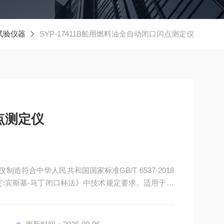
试验仪器
SYP-17411B船用燃料油全自动闭口闪点测定仪
点测定仪
仪制造符合中华人民共和国国家标准GB/T 6537-2018
的测定:宾斯基-马丁闭口杯法》中技术规定要求。适用于海
同类陆用柴油机。