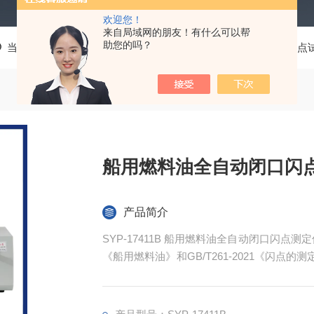
欢迎您！
来自局域网的朋友！有什么可以帮
助您的吗？
当前位置：
首页
产品中心
石化分析通用仪器
闭口闪点
船用燃料油全自动闭口闪
产品简介
SYP-17411B 船用燃料油全自动闭口闪点测定
《船用燃料油》和GB/T261-2021《闪点
洋、内河船用柴油机及锅炉燃料油；也适用于