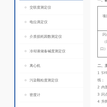
一、
交联度测定仪
项
电位滴定仪
闪
介质损耗因数测定仪
（
口）
冷却液储备碱度测定仪
离心机
二、
1 SY
线；
污染颗粒度测定仪
2 
3 
密度计
4 