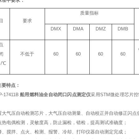
标准中要求：
质量指标
目
要求
DMX
DMA
DMZ
DMB
点
闭
不低于
60
60
60
60
/℃
主要特点：
P-17411B
船用燃料油全自动闭口闪点测定仪
采用STM微处理芯片
内置大气压自动检测芯片，大气压自动测量、自动校正并自动修正闪点
闪点热电偶检测，灵敏度高，防止漏检，错检，提高测试准确度；
升降、搅拌、点火、检测、报警、冷却、打印仪器自动测定完成；