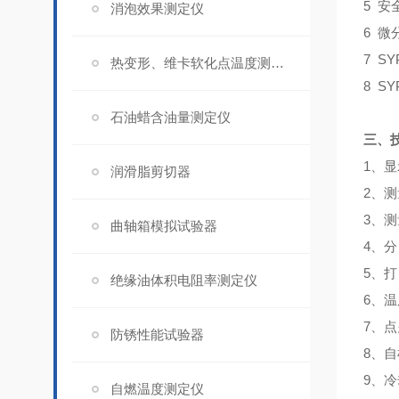
5 
消泡效果测定仪
6 
7 S
热变形、维卡软化点温度测定仪
8 S
石油蜡含油量测定仪
三、
1、显
润滑脂剪切器
2、
3、测
曲轴箱模拟试验器
4、分
5、打
绝缘油体积电阻率测定仪
6、温
7、
防锈性能试验器
8、
9、
自燃温度测定仪