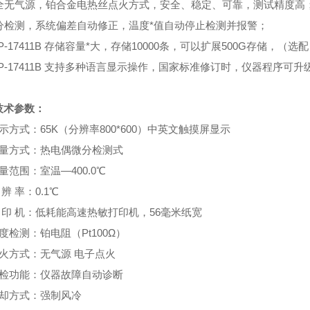
安全无气源，铂合金电热丝点火方式，安全、稳定、可靠，测试精度高
微分检测，系统偏差自动修正，温度*值自动停止检测并报警；
YP-17411B 存储容量*大，存储10000条，可以扩展500G存储
YP-17411B 支持多种语言显示操作，国家标准修订时，仪器程序可升
技术参数：
示方式：65K（分辨率800*600）中英文触摸屏显示
测量方式：热电偶微分检测式
量范围：室温—400.0℃
 辨 率：0.1℃
 印 机：低耗能高速热敏打印机，56毫米纸宽
度检测：铂电阻（Pt100Ω）
点火方式：无气源 电子点火
自检功能：仪器故障自动诊断
冷却方式：强制风冷