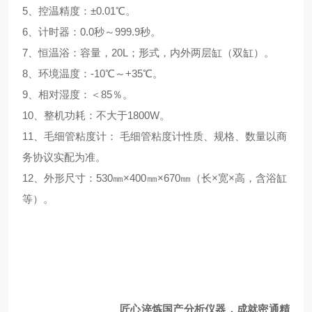
5、控温精度：±0.01℃。
6、计时器：0.0秒～999.9秒。
7、恒温浴：容量，20L；形式，内外两层缸（双缸）。
8、环境温度：-10℃～+35℃。
9、相对湿度：＜85％。
10、整机功耗：不大于1800W。
11、毛细管粘度计： 毛细管粘度计性质、规格、数量以商
务协议实配为准。
12、外形尺寸：530㎜×400㎜×670㎜（长×宽×高，含浴缸
等）。
匠心淬炼国产分析仪器，成就密通精