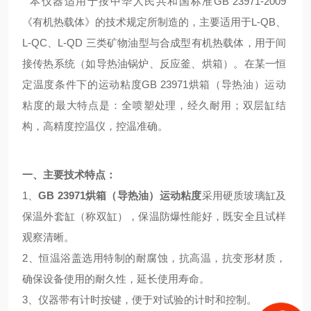
本仪器适用于按中华人民共和国标准
GB 23971-2009
《有机热载体》
的技术规定所制造的，主要
适用于L-QB、
L-QC、L-QD
三类矿物油型与合成型有机热载体，用于
间
接传热系统（如导热油锅炉、反应釜、烘箱）
。
在某一恒
定温度条件下的运动粘度GB 23971烘箱（导热油）运动
粘度的最大特点是
：全喷塑处理，经久耐用；双层缸结
构，高精度控温仪，控温准确。
一、
主要技术特点
：
1、
GB 23971烘箱（导热油）运动粘度
采用硬质玻璃缸及
保温外套缸（称双缸），保温防爆性能好，既安全且试样
观察清晰。
2、恒温浴盖选用特制的耐腐蚀，抗高温，抗变形材质，
确保设备使用的耐久性，延长使用寿命。
3、仪器带有计时按键，便于对试验的计时和控制。