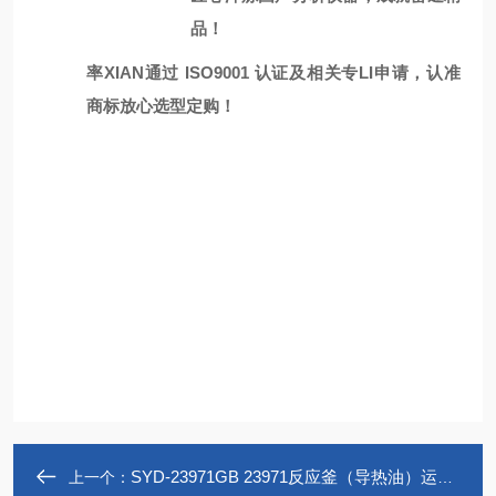
品
！
率XIAN通过
ISO9001 认证
及相关专LI申请
，认准
商标放心选型定购！
SYD-23971GB 23971反应釜（导热油）运动粘度
上一个：