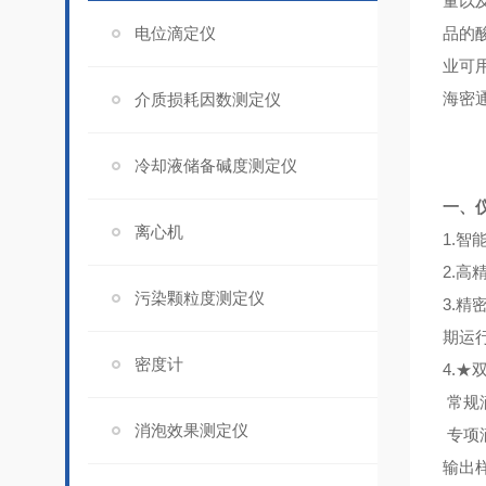
量以
电位滴定仪
品的
业可
海密
介质损耗因数测定仪
冷却液储备碱度测定仪
一、
离心机
1.智
2.
污染颗粒度测定仪
3.
期运
密度计
4.★
常规
消泡效果测定仪
专项
输出