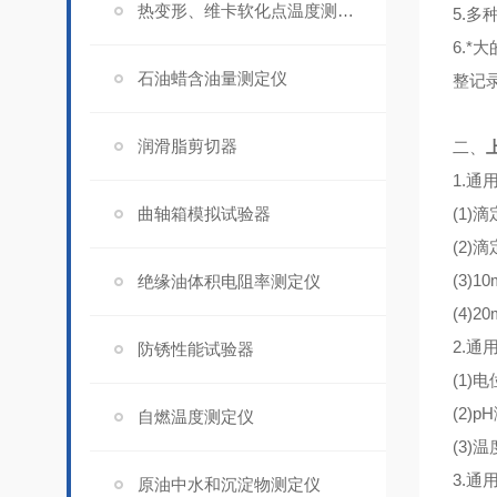
热变形、维卡软化点温度测定仪
5.
6.
石油蜡含油量测定仪
整记
润滑脂剪切器
二、
1.通
曲轴箱模拟试验器
(1)
(2)
(3)
绝缘油体积电阻率测定仪
(4)
2.通
防锈性能试验器
(1)
(2)
自燃温度测定仪
(3)
3.通
原油中水和沉淀物测定仪