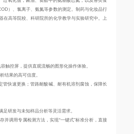
、过氧化值，酱油、食醋中的氨基酸态氮，以及各类食
COD）、氯离子、氨氮等参数的测定。制药与化妆品行
仪器在高等院校、科研院所的化学教学与实验研究中。上
高清电容触控屏，提供直观流畅的图形化操作体验。
分析结果的高可信度。
L滴定管快速更换；管路耐酸碱、耐有机溶剂腐蚀，保障长
满足研发与未知样品分析等灵活需求。
存并调用专属检测方法，实现“一键式"标准分析，直接