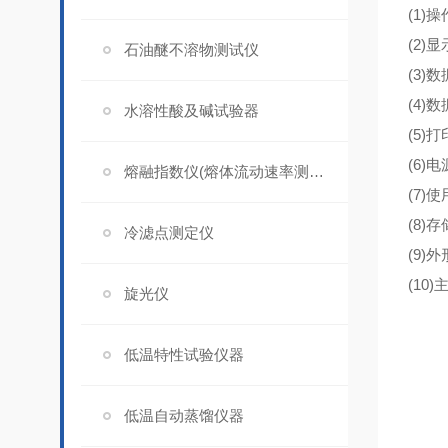
(1)操
(2)
石油醚不溶物测试仪
(3)
(4)
水溶性酸及碱试验器
(5)
(6)电
熔融指数仪(熔体流动速率测定仪)
(7)
(8)
冷滤点测定仪
(9)
(10
旋光仪
低温特性试验仪器
低温自动蒸馏仪器