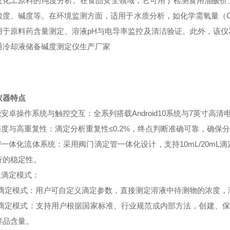
及化工原料的纯度分析。在食品安全领域，它可用于检测食用油酸价
酸度、碱度等。在环境监测方面，适用于水质分析，如化学需氧量（
用于原料药含量测定、溶液pH与电导率监控及清洁验证。此外，该
通冷却液储备碱度测定仪生产厂家
仪器特点
能安卓操作系统与触控交互：全系列搭载Android10系统与7英寸
高精度与高重复性：滴定分析重复性≤0.2%，终点判断准确可靠，确保
精密一体化流体系统：采用阀门滴定管一体化设计，支持10mL/20m
行的稳定性。
双滴定模式：
滴定模式：用户可自定义滴定参数，直接测定溶液中待测物的浓度，
滴定模式：支持用户根据国家标准、行业规范或内部方法，创建、保
样品含量。