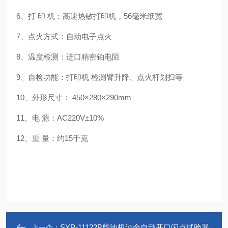
6、打 印 机：高速热敏打印机，56毫米纸宽
7、点火方式：自动电子点火
8、温度检测：进口精密铂电阻
9、自检功能：打印机 检测臂升降、点火杆划扫等
10、外形尺寸： 450×280×290mm
11、电 源：AC220V±10%
12、重 量：约15千克
SYP-11122B柴油机油全自动开口闪点试验器
上一个：