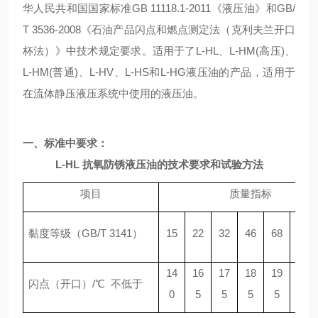
华人民共和国国家标准GB 11118.1-2011《液压油》和GB/
T 3536-2008《石油产品闪点和燃点测定法（克利夫兰开口
杯法）》中技术规定要求。适用于了L-HL、L-HM(高压)、
L-HM(普通)、L-HV、L-HS和L-HG液压油的产品，适用于
在流体静压液压系统中使用的液压油。
一、
标准中要求：
L-HL 抗氧防锈液压油的技术要求和试验方法
项目
质量指标
10
黏度等级（GB/T 3141）
15
22
32
46
68
0
14
16
17
18
19
20
闪点（开口）/℃ 不低于
0
5
5
5
5
5