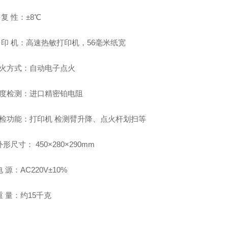
 复 性：±8℃
 印 机：高速热敏打印机，56毫米纸宽
点火方式：自动电子点火
温度检测：进口精密铂电阻
自检功能：打印机 检测臂升降、点火杆划扫等
外形尺寸： 450×280×290mm
电 源：AC220V±10%
重 量：约15千克