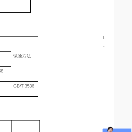
L
-
试验方法
68
GB/T 3536