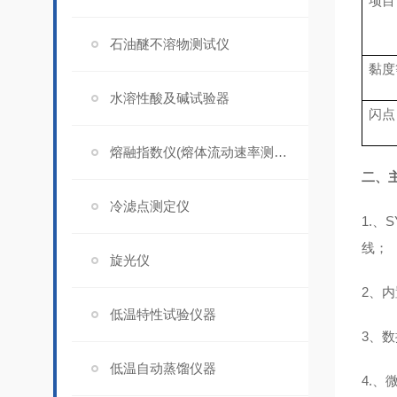
项目
石油醚不溶物测试仪
黏度等
水溶性酸及碱试验器
闪点
熔融指数仪(熔体流动速率测定仪)
二、
冷滤点测定仪
1.、S
线；
旋光仪
2、
低温特性试验仪器
3、
低温自动蒸馏仪器
4.