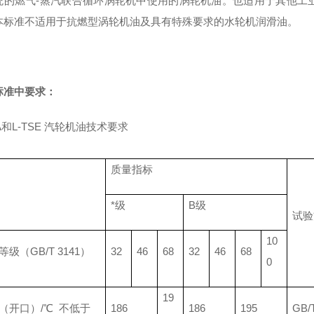
统的燃气-蒸汽联合循环涡轮机中使用的涡轮机油。也适用于其他工
本标准不适用于抗燃型涡轮机油及具有特殊要求的水轮机润滑油。
标准中要求：
SA和L-TSE 汽轮机油技术要求
质量指标
*级
B级
试验
10
级（GB/T 3141）
32
46
68
32
46
68
0
19
（开口）/℃ 不低于
186
186
195
GB/