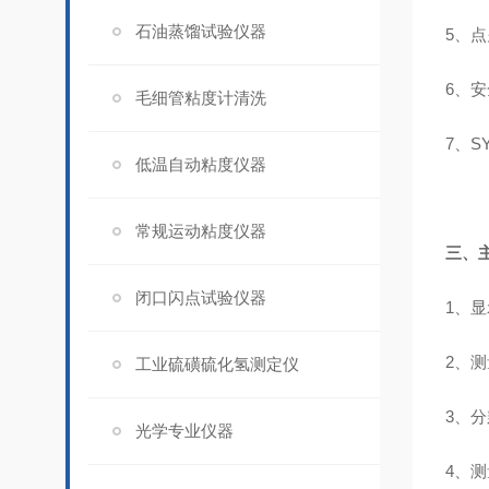
石油蒸馏试验仪器
5、
6、
毛细管粘度计清洗
7、S
低温自动粘度仪器
常规运动粘度仪器
三、
闭口闪点试验仪器
1、显
2、
工业硫磺硫化氢测定仪
3、分
光学专业仪器
4、测