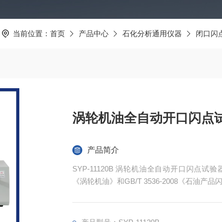
当前位置：
首页
产品中心
石化分析通用仪器
闭口闪
涡轮机油全自动开口闪点
产品简介
SYP-11120B 涡轮机油全自动开口闪点试验
《涡轮机油》和GB/T 3536-2008《石
要求。适用于以精制矿物油或合成原料为基础
制成的，在电站涡轮机润滑和控制系统，包括
燃气-蒸汽联合循环涡轮