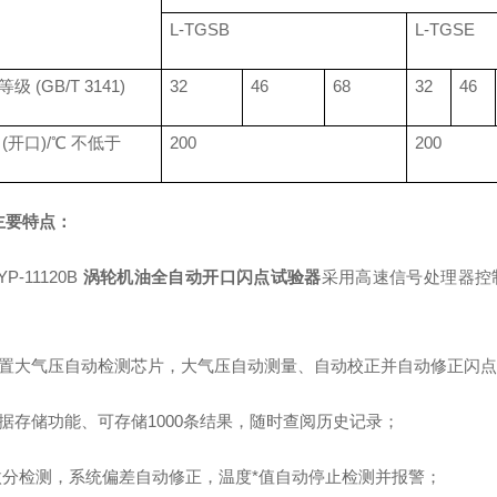
L-TGSB
L-TGSE
级 (GB/T 3141)
32
46
68
32
46
 (开口)/℃ 不低于
200
200
主要特点：
YP-11120B
涡轮机油全自动开口闪点试验器
采用高速信号处理器控
内置大气压自动检测芯片，大气压自动测量、自动校正并自动修正闪
数据存储功能、可存储1000条结果，随时查阅历史记录；
、微分检测，系统偏差自动修正，温度*值自动停止检测并报警；