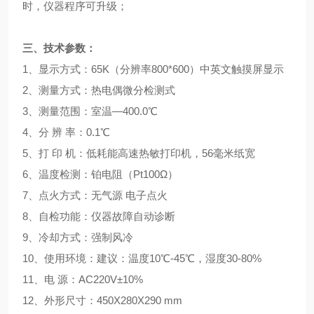
时，仪器程序可升级；
三、
技术参数：
1、显示方式：65K（分辨率800*600）中英文触摸屏显示
2、测量方式：热电偶微分检测式
3、测量范围：室温—400.0℃
4、分 辨 率：0.1℃
5、打 印 机：低耗能高速热敏打印机，56毫米纸宽
6、温度检测：铂电阻（Pt100Ω）
7、点火方式：无气源 电子点火
8、自检功能：仪器故障自动诊断
9、冷却方式：强制风冷
10、使用环境：建议：温度10℃-45℃，湿度30-80%
11、电 源：AC220V±10%
12、外形尺寸：450X280X290 mm