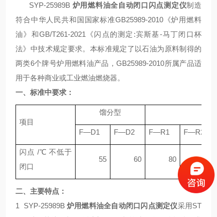
SYP-25989B
炉用燃料油全自动闭口闪点测定仪
制造
符合中华人民共和国国家标准GB25989-2010《炉用燃料
油》和GB/T261-2021《闪点的测定:宾斯基-马丁闭口杯
法》中技术规定要求。本标准规定了以石油为原料制得的
两类6个牌号炉用燃料油产品，GB25989-2010所属产品适
用于各种商业或工业燃油燃烧器。
一、
标准中要求：
馏分型
残
项目
F—D1
F—D2
F—R1
F—R2
闪点 /℃ 不低于
55
60
80
80
闭口
二、
主要特点：
1 SYP-25989B
炉用燃料油全自动闭口闪点测定仪
采用ST