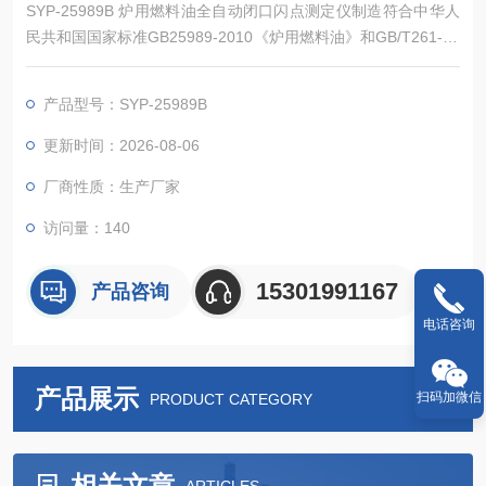
SYP-25989B 炉用燃料油全自动闭口闪点测定仪制造符合中华人
民共和国国家标准GB25989-2010《炉用燃料油》和GB/T261-20
21《闪点的测定:宾斯基-马丁闭口杯法》中技术规定要求。本标
准规定了以石油为原料制得的两类6个牌号炉用燃料油产品，GB2
产品型号：SYP-25989B
5989-2010所属产品适用于各种商业或工业燃油燃烧器。
更新时间：2026-08-06
厂商性质：生产厂家
访问量：140
15301991167
产品咨询
电话咨询
产品展示
扫码加微信
PRODUCT CATEGORY
相关文章