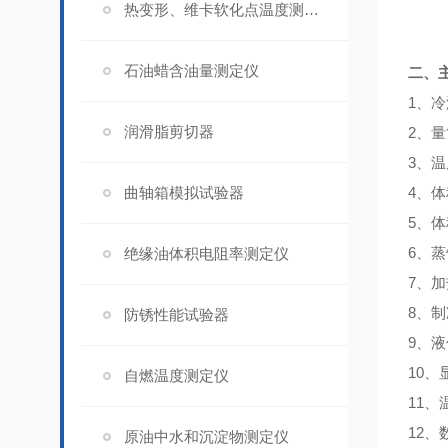
热变形、维卡软化点温度测定仪
石油蜡含油量测定仪
二、
1、冷
润滑脂剪切器
2、
3、温
曲轴箱模拟试验器
4、体
5、体
6、蒸
绝缘油体积电阻率测定仪
7、
8、
防锈性能试验器
9、
10、
自燃温度测定仪
11
12、
原油中水和沉淀物测定仪