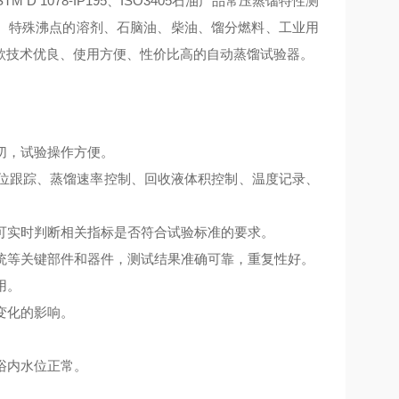
STM D 1078-IP195、ISO3405石油产品常压蒸馏特性测
料、特殊沸点的溶剂、石脑油、柴油、馏分燃料、工业用
款技术优良、使用方便、性价比高的自动蒸馏试验器。
切，试验操作方便。
位跟踪、蒸馏速率控制、回收液体积控制、温度记录、
可实时判断相关指标是否符合试验标准的要求。
统等关键部件和器件，测试结果准确可靠，重复性好。
用。
变化的影响。
浴内水位正常。