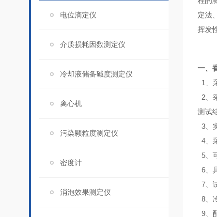
程的测
电位滴定仪
定法
挥发
介质损耗因数测定仪
一、
冷却液储备碱度测定仪
1、
2、
离心机
测试
3、
污染颗粒度测定仪
4、
5、
密度计
6、
7、
消泡效果测定仪
8、
9、