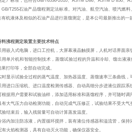
定》标准，也符合GB/T6536-2010、ASTM D86、ASTM D 850、A
、GB/T255石油产品馏程测定法标准。对汽油、航空汽油、喷汽燃
性有机液体及相似的石油产品进行蒸馏测定，是本公司最新推出的一
香料沸程测定装置
主要技术特点
采用嵌入式电脑，进口工控机，大屏幕液晶触摸屏，人机对话界面亲
采用单片机和智能控制技术，蒸馏试验过程的升温和冷却、馏出液液
结果打印等，全部自动完成。
实时显示试验全过程的蒸气温度、加热器温度、蒸馏速率三条曲线，
采用进口压缩机、进口温度检测传感器、自动高细分步进液位跟踪系
可根据用户需要和试验油样，添加适用标准和蒸馏程序，并可随时调
具有大气压力自动检测功能，自动完成气压修正，试验结果不受大气
试验结束后，输入残留量可自动计算蒸发温度。
冷浴内加注防冻液，内置循环搅拌，装有液位传感器和溢流管，保持
配有火焰检测器，具有自动灭火功能，确保仪器安全。