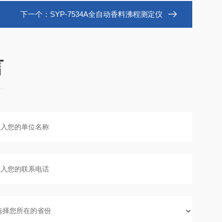
下一个：
SYP-7534A全自动香料沸程测定仪
言