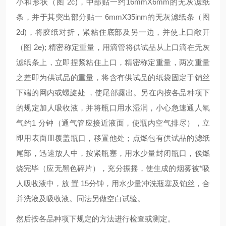
小和形状（图 2c)，中部贴一约16mmX6mm的无灰滤纸
条，并于其突出部分贴一 6mmX35inm的无灰滤纸条（图
2d)，将胶纸对折，紧粘住底部及另一边，并使上口敞开
（图 2e); 精密称定重量，用滴管将供试品从上口滴在无灰
滤纸条上，立即捏紧粘住上口，精密称定重量，两次重量
之差即为供试品的重量，将含有供试品的纸袋固定于销丝
下端的网内或螺旋处 ，使尾部露出。另在内按各品种项下
的规定加人吸收液，并将瓶口用水湿润，小心急速通人氧
气约1 分钟（通气管应接近液面，使瓶内空气排尽），立
即用表面皿覆盖瓶口，移置他处；点燃包有供试品的滤纸
尾部，迅速放人中，按紧瓶塞，用水少量封闭瓶口，俟燃
烧完毕（应无黑色碎片），充分振摇，使生成的烟雾被*吸
人吸收液中，放 置 15分钟，用水少量冲洗瓶塞及铂丝，合
并洗液及吸收液。同法另做空白试验。
然后按各品种项下规定的方法进行检查或测定。