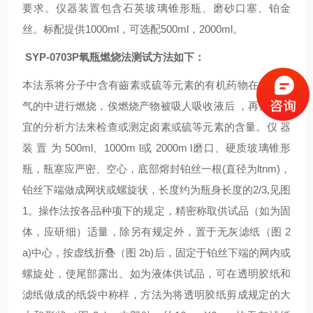
要求。仪器装置包含石英玻璃锥形瓶、磨砂口塞、铂金
丝。标配提供1000ml，可选配500ml，2000ml。
SYP-0703P氧瓶燃烧法测试方法如下：
本法系将分子中含有齒素或硫等元素的有机药物在充满氧
气的中进行燃烧，俟燃烧产物被吸人吸收液后 ，再采用适
宜的分析方法来检查或测定卤素或硫等元素的含量。仪 器
装 置 为 500ml、1000m l或 2000m l磨口、硬质玻璃锥形
瓶，瓶塞应严密、空心，底部熔封铂丝一根(直径为ltnm)，
铂丝下端做成网状或螺旋状，长度约为瓶身长度的2/3,见图
1。操作法按各品种项下的规定，精密称取供试品（如为固
体，应研细）适量，除另有规定外，置于无灰滤纸（图 2
a)中心，按虚线折叠（图 2b)后，固定于铂丝下端的网内或
螺旋处，使尾部露出。如为液体供试品，可在透明胶纸和
滤纸做成的纸袋中称样，方法为将透明胶纸剪成规定的大