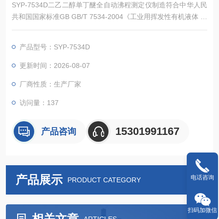
SYP-7534D二乙二醇单丁醚全自动沸程测定仪制造符合中华人民
共和国国家标准GB GB/T 7534-2004《工业用挥发性有机液体 沸
程的测定》中技术规定要求。适用于常压下沸点在(30~300)°，并
且在蒸馏过程中化学稳定的有机液体(如烃、酯、醇，酮、醚及类
产品型号：SYP-7534D
似的有机化合物)。
更新时间：2026-08-07
厂商性质：生产厂家
访问量：137
15301991167
产品咨询
产品展示
电话咨询
PRODUCT CATEGORY
扫码加微信
相关文章