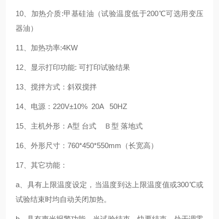
10、加热介质:甲基硅油（试验温度低于200℃可选用变压
器油）
11、加热功率:4KW
12、显示打印功能: 可打印试验结果
13、搅拌方式：斜双搅拌
14、电源：220V±10% 20A 50HZ
15、主机外形：A型 台式 Ｂ型 落地式
16、外形尺寸：760*450*550mm（长宽高）
17、其它功能：
a
、具有上限温度设定，当温度到达上限温度值或
300
℃或
试验结束时均自动关闭加热。
b、具有声光报警功能，当试验结束、快要结束、处于调零