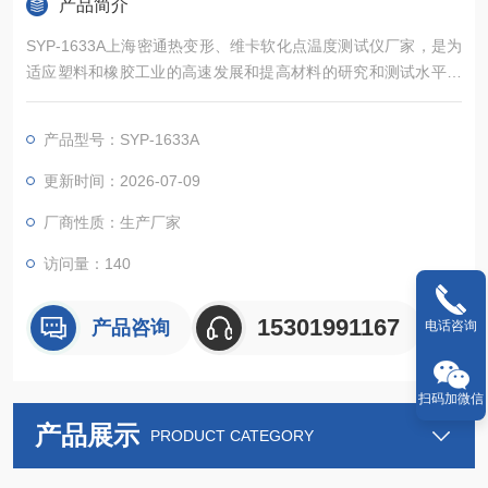
产品简介
SYP-1633A上海密通热变形、维卡软化点温度测试仪厂家，是为
适应塑料和橡胶工业的高速发展和提高材料的研究和测试水平，
采用最新的国际标准和国家标准设计而成。它采用了单片机技
术，使产品性能稳定、操作方便、自动化程度高。用于非金属材
产品型号：SYP-1633A
料的热变形温度（HDT）和维卡软化点温度（VICAT）的测定。
仪器自动测控温度和变形，自动求出实验结果。
更新时间：2026-07-09
厂商性质：生产厂家
访问量：140
15301991167
产品咨询
电话咨询
扫码加微信
产品展示
PRODUCT CATEGORY