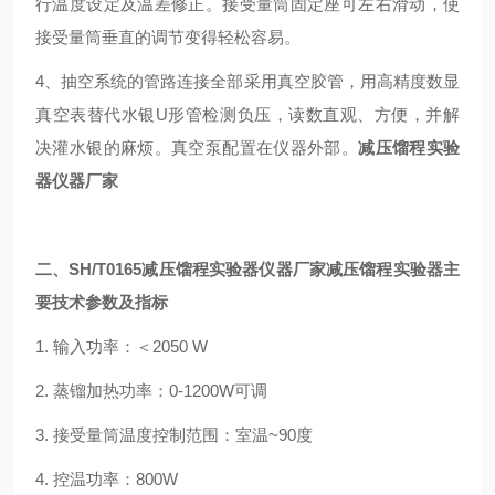
行温度设定及温差修正。接受量筒固定座可左右滑动，使
接受量筒垂直的调节变得轻松容易。
4、抽空系统的管路连接全部采用真空胶管，用高精度数显
真空表替代水银U形管检测负压，读数直观、方便，并解
决灌水银的麻烦。真空泵配置在仪器外部。
减压馏程实验
器仪器厂家
二、
SH/T0165减压馏程实验器仪器厂家
减压馏程实验器主
要技术
参数及指标
1. 输入功率：＜2050 W
2. 蒸镏加热功率：0-1200W可调
3. 接受量筒温度控制范围：室温~90度
4. 控温功率：800W