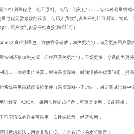
内置10组测量程序：化工原料、食品、制药行业……等10种测量模
测量过程无需繁琐的设置，使用人员收到设备开机即可测试，简单、
出货，用户收到货品开机直接测试即可）
110mm大直径测量盘，方便样品铺放，加热更均匀，满足更多用户需
采用特制环形加热光源，令样品受热更均匀，干燥更快，穿透能力更
定制进口一体称重传感器，解决温度漂移、时间漂移等称重问题，提
温控系统采用高精度温控组件（温度漂移小于1%），保证测试过程中
使用过程零HAOCAI，采用加厚铝试样盘，可重复使用，节能环保；
对于不便清洗的样品可采用一次性锡纸盘，经济实用；
代替国标烘箱法，用途非常广泛、适合各行业的水分测定；