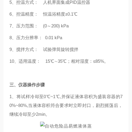
5、控温方式： 人机界面集成PID温控器
6、控温精度： 恒温浴精度±0.1℃
7、压力范围： (0～200) kPa
8、压力分辨率： 0.01 kPa
9、搅拌方式： 试验弹筒旋转搅拌
10、适用温度： 15℃∼35℃；相对湿度：≤85%。
三、仪器操作步骤
1、将试样冷却至0℃~1℃,并保证液体容积为盛装容器的7
0%~80%,当液体容积符合要求时立即封口，剧烈摇荡后，
继续冷却至少2min。