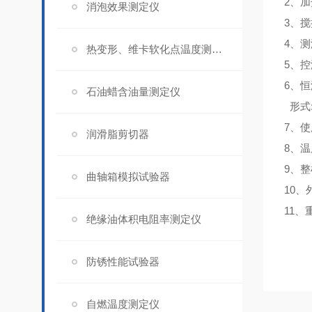
2、加
消泡效果测定仪
3、搅
4、测
热变形、维卡软化点温度测定仪
5、控
6、恒
石油蜡含油量测定仪
形式
7、使
润滑脂剪切器
8、温
9、整
曲轴箱模拟试验器
10、
11、
绝缘油体积电阻率测定仪
防锈性能试验器
自燃温度测定仪