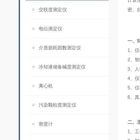
计算
交联度测定仪
密、
电位滴定仪
一、S
介质损耗因数测定仪
1、
2、
冷却液储备碱度测定仪
3、
4、
离心机
5、
6、
污染颗粒度测定仪
二、
密度计
1、工