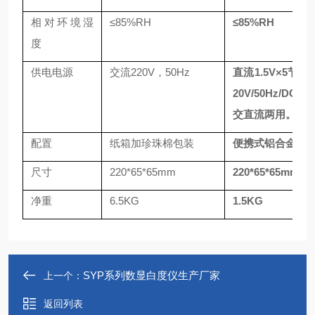
相对环境湿
≤85%RH
≤85%RH
度
供电电源
交流
220V，50Hz
直流
1.5V×5节
20V/50Hz/DC7.
交直流两用。
配置
纸箱加珍珠棉包装
便携式铝合金包
尺寸
220*65*65mm
220*65*65mm
净重
6.5KG
1.5KG
SYP系列数显白度仪生产厂家
上一个：
返回列表