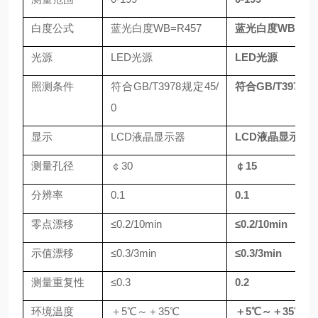
白度公式
蓝光白度
WB=R457
蓝光白度
WB=R4
光源
LED光源
LED光源
照测条件
符合
GB/T3978规定45/
符合
GB/T3978规
0
显示
LCD液晶显示器
LCD液晶显示器
测量孔径
￠
30
￠
15
分辨率
0.1
0.1
零点漂移
≤0.2/10min
≤0.2/10min
示值漂移
≤0.3/3min
≤0.3/3min
测量重复性
≤0.3
0.2
环境温度
＋
5℃～＋35℃
＋
5℃～＋35℃