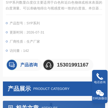
SYP系列数显白度仪主要适用于白色和近白色物体或粉末表面的
白度测量。可以准确地得出与视感度相一致的白度值。本仪器可
以广泛应用于纺织印染、油漆涂料、化工建材、纸张纸板、塑料
制品、白色水泥、陶瓷、搪瓷、瓷土、淀粉、面粉、食盐、洗涤
产品型号：SYP系列
剂、化妆品等物体的白度测量。仪器利用光电转换原理，采用模
数转换电路，将测量样品表面反射的辐亮度能量值，经信号放
更新时间：2026-07-31
大、A/D转换，数据处理，数显白度仪仪器厂家
厂商性质：生产厂家
访问量：142
15301991167
产品咨询
电话咨询
产品展示
PRODUCT CATEGORY
扫码加微信
相关文章