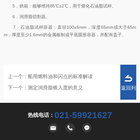
5．烘箱：能够维持85℃±2℃，用于熔化石油脂试样。
6．润滑脂切割器。
7．石油脂试样容器：直径100±5mm，深度65mm或大于65m
m，厚度至少1.6mm的金属板制成平底圆形容器，并配有盖子。
上一个：
船用燃料油和闪点的标准解读
下一个：
测定润滑脂锥入度的意义
返回列
021-59921627
热线电话：
表