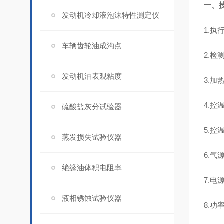
一、
发动机冷却液泡沫特性测定仪
1.执行
车辆齿轮油成沟点
2.检
发动机油表观粘度
3.加
4.控
硫酸盐灰分试验器
5.控
蒸发损失试验仪器
6.气
绝缘油体积电阻率
7.电
液相锈蚀试验仪器
8.功率