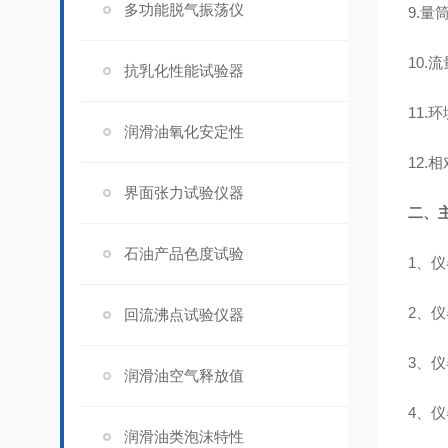
多功能脱气振荡仪
9.量筒
10.流
抗乳化性能试验器
11.
润滑油氧化安定性
12.
界面张力试验仪器
二、
石油产品色度试验
1、
2、
回流沸点试验仪器
3、
润滑油空气释放值
4、
润滑油类泡沫特性