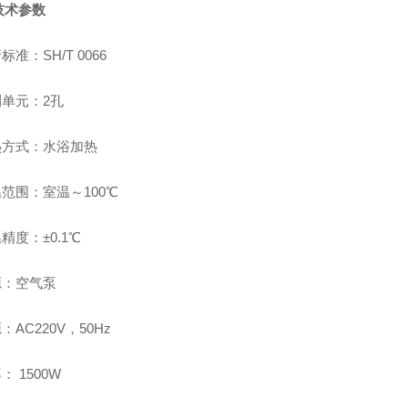
技术参数
标准：SH/T 0066
测单元：2孔
热方式：水浴加热
温范围：室温～100℃
温精度：±0.1℃
源：空气泵
源：AC220V，50Hz
： 1500W