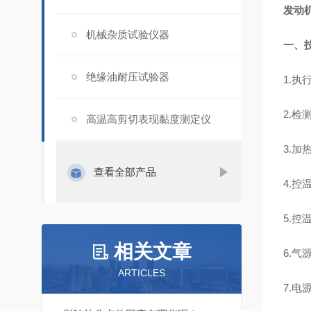
发动
机械杂质试验仪器
一、
绝缘油耐压试验器
1.执行
2.检
高温高剪切表现黏度测定仪
3.加
查看全部产品
4.控
5.控
相关文章
6.气
ARTICLES
7.电