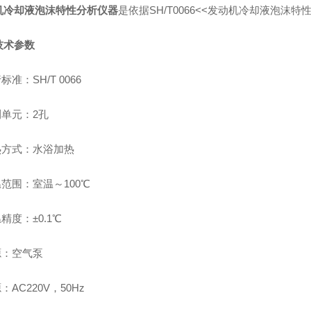
机冷却液泡沫特性分析仪器
是依据
SH/T0066<<发动机冷却液泡沫
技术参数
标准：SH/T 0066
测单元：2孔
热方式：水浴加热
温范围：室温～100℃
温精度：±0.1℃
源：空气泵
源：AC220V，50Hz