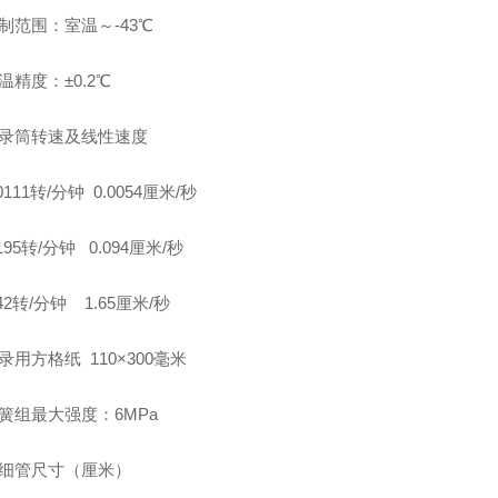
制范围：室温～-43℃
温精度：±0.2℃
记录筒转速及线性速度
0111转/分钟 0.0054厘米/秒
195转/分钟 0.094厘米/秒
.42转/分钟 1.65厘米/秒
录用方格纸 110×300毫米
弹簧组
最大
强度：6MPa
毛细管尺寸（厘米）