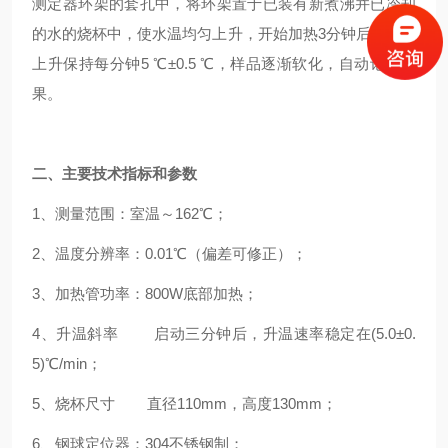
测定器环架的套孔中，将环架置于已装有新煮沸并已冷却
的水的烧杯中，使水温均匀上升，开始加热3分钟后，水温
上升保持每分钟5 ℃±0.5 ℃，样品逐渐软化，自动记录结
果。
二、主要技术指标和参数
1、测量范围：室温～162℃；
2、温度分辨率：0.01℃（偏差可修正）；
3、加热管功率：800W底部加热；
4、升温斜率 启动三分钟后，升温速率稳定在(5.0±0.
5)℃/min；
5、烧杯尺寸 直径110mm，高度130mm；
6、钢球定位器：304不锈钢制；