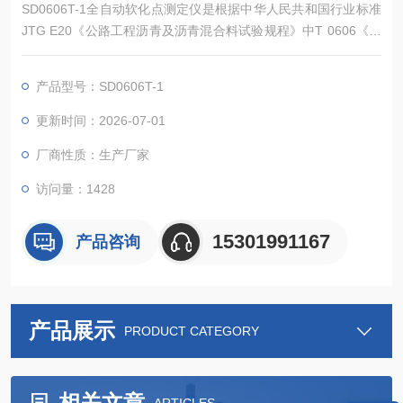
SD0606T-1全自动软化点测定仪是根据中华人民共和国行业标准
JTG E20《公路工程沥青及沥青混合料试验规程》中T 0606《沥
青软化点试验（环球法）》、中华人民共和国标准GB/T 4507
《石油沥青软化点测定法》所规定的要求设计制造。本仪器适用
产品型号：SD0606T-1
于道路石油沥青、煤沥青、液体石油沥青等各类沥青软化点的测
定，是各沥青生产企业，公路、桥梁建设单位和各相关大专院
更新时间：2026-07-01
校、研究机构的优选仪器。
厂商性质：生产厂家
访问量：1428
15301991167
产品咨询
产品展示
PRODUCT CATEGORY
相关文章