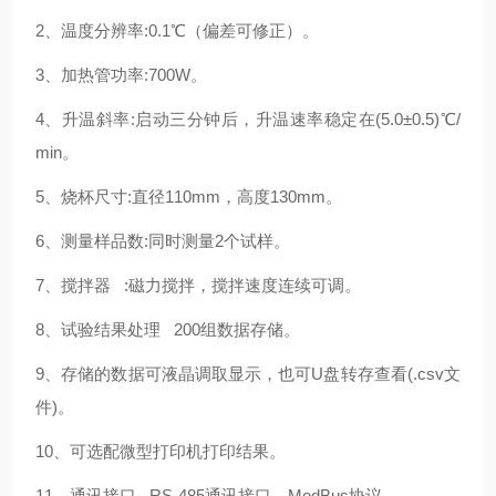
2、温度分辨率:0.1℃（偏差可修正）。
3、加热管功率:700W。
4、升温斜率:启动三分钟后，升温速率稳定在(5.0±0.5)℃/
min。
5、烧杯尺寸:直径110mm，高度130mm。
6、测量样品数:同时测量2个试样。
7、搅拌器 :磁力搅拌，搅拌速度连续可调。
8、试验结果处理 200组数据存储。
9、存储的数据可液晶调取显示，也可U盘转存查看(.csv文
件)。
10、可选配微型打印机打印结果。
11、通讯接口 RS-485通讯接口，ModBus协议。