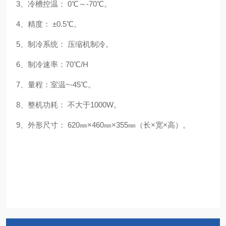
3、冷槽控温： 0℃～-70℃。
4、精度： ±0.5℃。
5、制冷系统： 压缩机制冷。
6、制冷速率：70℃/H
7、量程：室温~-45℃。
8、整机功耗： 不大于1000W。
9、外形尺寸： 620㎜×460㎜×355㎜（长×宽×高）。