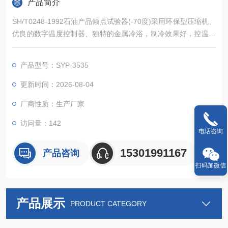
产品简介
SH/T0248-1992石油产品倾点试验器(-70度)采用环保型压缩机、
优良的数字温度控制器、独特的金属冷浴，制冷效果好，控温精
度高，冷浴温度均匀稳定；是为SH/T0248-1992《馏分燃料冷滤
点测定法》、GB/T6986《石油浊点测定法》、GB/T3535《石油
产品型号：SYP-3535
倾点测定法》、GB/T510《石油产品凝点测定法》所规定的石油
产品低温性能试验环境条件，而设计制造的。适
更新时间：2026-08-04
厂商性质：生产厂家
访问量：142
电话咨询
15301991167
产品咨询
扫码加微信
产品展示
PRODUCT CATEGORY