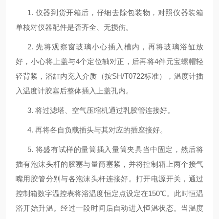
1. 仪器到货开箱后，仔细去除包装物，对照仪器装箱
单核对仪器配件是否齐全、无损伤。
2. 先将观察窗玻璃小心插入槽内，再将玻璃浴缸放
好，小心将上盖与
4
个定位轴对正，后再将
4
件元宝螺帽轻
轻背紧，浴缸内充入介质（按
SH/T0722
标准），温度计插
入温度计胶塞后整体插入上盖孔内。
3. 将过滤塔、空气压缩机通过乳胶管连接好。
4. 再将各自负载插头与其对应的插座接好。
5. 将盛有试样的量筒插入量筒夹具当中固定，然后将
插有泡沫头杆的胶塞与量筒塞紧，并将控制箱上两个接气
嘴用胶管分别与各泡沫头杆连接好。打开电源开关，通过
控制箱数字温控表将浴温度恒定点设定在
150
℃。此时恒温
浴开始升温。经过一段时间后自动进入恒温状态。当温度