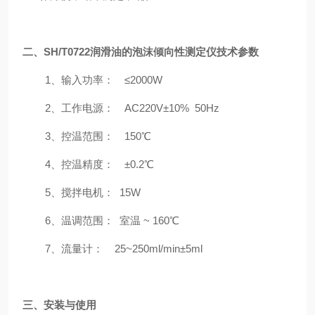
二、
SH/T0722润滑油的泡沫倾向性测定仪
技术参数
1
、输入功率： ≤
2000W
2
、工作电源：
AC220V
±
10% 50Hz
3
、控温范围：
150
℃
4
、控温精度： ±
0.2
℃
5
、搅拌电机：
15W
6
、温调范围： 室温
~ 160
℃
7
、流量计：
25~250ml/min
±
5ml
三、安装与使用