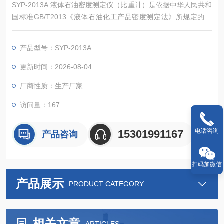
SYP-2013A 液体石油密度测定仪（比重计）是依据中华人民共和
国标准GB/T2013《液体石油化工产品密度测定法》所规定的要
求设计制造的，是本公司新研制的液体石油化工产品密度试验
器，适用于测定液体石油化工产品的密度。本仪器最大的特点
产品型号：SYP-2013A
是：配以500ml试管，可节约试样50%；采用轻触键和液晶显示
屏，凸显仪器技术*和高档；全喷塑处理。
更新时间：2026-08-04
厂商性质：生产厂家
访问量：167
电话咨询
15301991167
产品咨询
扫码加微信
产品展示
PRODUCT CATEGORY
相关文章