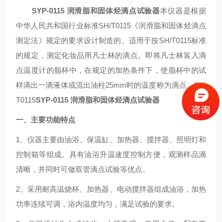
SY
P
-0115
润滑脂和固体烃滴点试验器
本仪器是根据
中华人民共和国行业标准
SH/T0115《润滑脂和固体烃滴点
测定法》规定的要求设计制造的。适用于按SH/T0115标准
的规定，测定化妆品用凡士林的滴点。即将凡士林装入滴
点温度计的脂杯中，在规定的加热条件下，使脂杯中的试
样滴出一滴液体或流出油柱25mm时的温度称为滴点。SH/
T0115
SY
P
-0115
润滑脂和固体烃滴点试验器
一、主要功能特点
1、仪器主要由油浴、保温缸、加热器、搅拌器、照明灯和
控制箱等组成。具有油浴升温速度控制方便，观测样品滴
清晰，并同时可做双管滴点试验等优点。
2、采用耐高温烧杯、加热器、电动搅拌器组成油浴，加热
功率连续可调，浴内温度均匀，满足试验的要求。