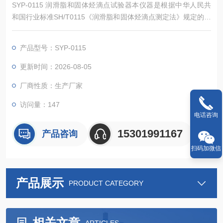
SYP-0115 润滑脂和固体烃滴点试验器本仪器是根据中华人民共
和国行业标准SH/T0115《润滑脂和固体烃滴点测定法》规定的要
求设计制造的。适用于按SH/T0115标准的规定，测定化妆品用凡
士林的滴点。即将凡士林装入滴点温度计的脂杯中，在规定的加
产品型号：SYP-0115
热条件下，使脂杯中的试样滴出一滴液体或流出油柱25mm时的
温度称为滴点。SH/T0115
更新时间：2026-08-05
厂商性质：生产厂家
访问量：147
电话咨询
15301991167
产品咨询
扫码加微信
产品展示
PRODUCT CATEGORY
相关文章