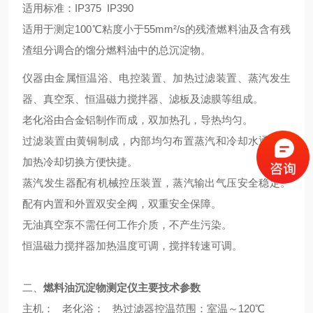
适用标准：IP375 IP390
适用于测定100℃粘度小于55mm²/s的残渣燃料油及含有残
渣组分调合的馏分燃料油中的总沉淀物。
仪器由金属恒温浴、电控装置、加热过滤装置、蒸汽发生
器、真空泵、恒温磁力搅拌器、滤板及滤膜等组成。
老化浴由合金铝制作而成，双加热孔，导热均匀。
过滤装置由黄铜制成，内部均匀布置蒸汽和冷却水通道。
加热冷却切换方便快捷。
蒸汽发生器配有机械控压装置，蒸汽输出气压安全稳定。
配有内置和外置双安全阀，双重安全保障。
无油真空泵不需任何工作介质，不产生污染。
恒温磁力搅拌器加热温度可调，搅拌转速可调。
二、
燃料油沉淀物测定仪
主要技术参数
主机： 老化浴： 热过滤器控温范围：室温～120℃