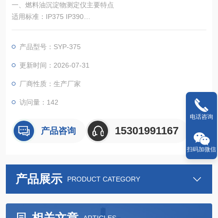
一、燃料油沉淀物测定仪主要特点
适用标准：IP375 IP390
适用于测定100℃粘度小于55mm²/s的残渣燃料油及含有残渣组
分调合的馏分燃料油中的总沉淀物。
产品型号：SYP-375
仪器由金属恒温浴、电控装置、加热过滤装置、蒸汽发生器、真
更新时间：2026-07-31
空泵、恒温磁力搅拌器、滤板及滤膜等组成。
厂商性质：生产厂家
老化浴由合金铝制作而成，双加热孔，导热均匀。
访问量：142
电话咨询
15301991167
产品咨询
扫码加微信
产品展示
PRODUCT CATEGORY
相关文章