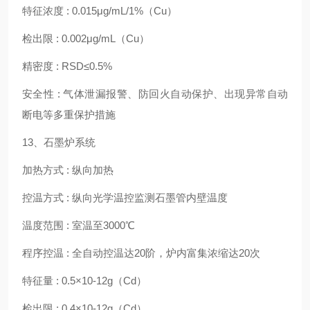
特征浓度
: 0.015μg/mL/1%（Cu）
检出限
: 0.002μg/mL（Cu）
精密度
: RSD≤0.5%
安全性
: 气体泄漏报警、防回火自动保护、出现异常自动
断电等多重保护措施
13、石墨炉系统
加热方式
: 纵向加热
控温方式
: 纵向光学温控监测石墨管内壁温度
温度范围
: 室温至3000℃
程序控温
: 全自动控温达20阶，炉内富集浓缩达20次
特征量
: 0.5×10-12g（Cd）
检出限
: 0.4×10-12g（Cd）