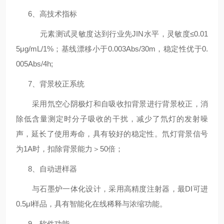
6、高技术指标
元素测试灵敏度达到行业先JIN水平，灵敏度
≤0.01
5μg/mL/1%；基线漂移小于0.003Abs/30m，稳定性优于0.
005Abs/4h;
7、背景校正系统
采用氘空心阴极灯和自吸收扣背景进行背景校正，消
除低含量测定时分子吸收的干扰，减少了氘灯的发射噪
声，延长了使用寿命，具有较好的稳定性。氘灯背景信号
为
1A时，扣除背景能力＞50倍；
8、自动进样器
与石墨炉一体化设计，采用高精度注射器，最DI可进
0.5μl样品，具有智能化在线稀释与浓缩功能。
9、软件功能