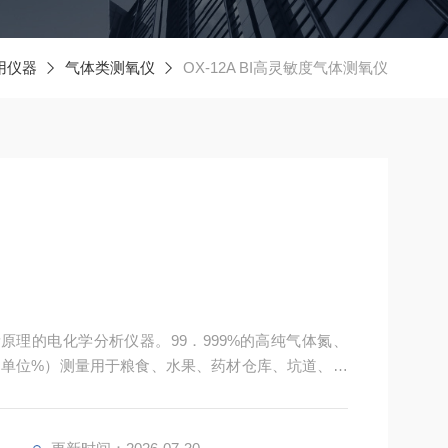
用仪器
气体类测氧仪
OX-12A BI高灵敏度气体测氧仪
测量原理的电化学分析仪器。99．999%的高纯气体氮、
单位%）测量用于粮食、水果、药材仓库、坑道、人
站、冶炼、化工等锅炉燃烧过程中气相中氧浓度的测