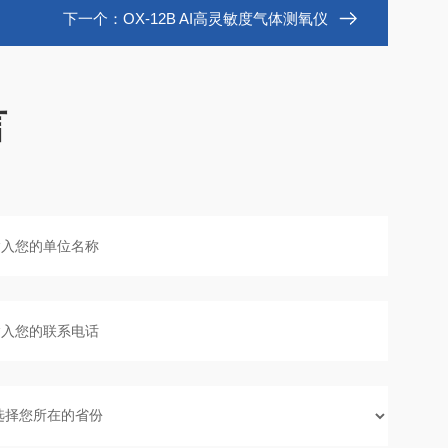
下一个：
OX-12B AI高灵敏度气体测氧仪
言