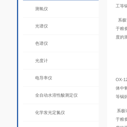
工等
测氧仪
系极
光谱仪
于粮
度的
色谱仪
光度计
电导率仪
OX-12
体中
全自动水溶性酸测定仪
等锅
系极
化学发光定氮仪
于粮