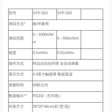
型号
SYP-910
SYP-920
测试方法*
板/环兼用
0－1000mN/
测试范围
0－500mN/m
m
精度
0.1mN/m
0.01mN/m
操作方式
样品台自动升降 全自动测量
显示方式
4.3英寸触摸屏 数据直读
测量时间
60秒之内
数据输出**
RS232（打印机）
外形尺寸
28*20*36cm(长*宽*高)