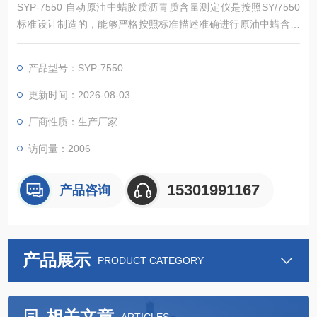
SYP-7550 自动原油中蜡胶质沥青质含量测定仪是按照SY/7550
标准设计制造的，能够严格按照标准描述准确进行原油中蜡含量
的测定。
一、主要特点
产品型号：SYP-7550
1、外型设计美观、大方，结构设计合理，操作方便，结果测定准
确。原油中蜡、胶质、沥青质含量测定器由超级恒温循环水浴、
更新时间：2026-08-03
吸附柱组件；蜡含量测定器主机、真空泵；电热恒温水浴；沥青
厂商性质：生产厂家
质测定专用电热板。
访问量：2006
15301991167
产品咨询
产品展示
PRODUCT CATEGORY
相关文章