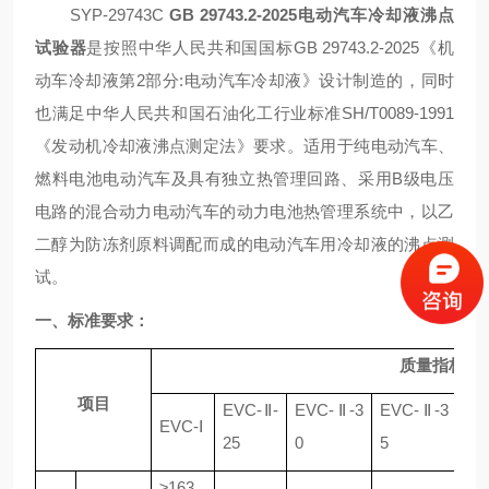
SYP-29743C
GB 29743.2-2025电动汽车冷却液沸点
试验器
是按照
中华人民共和国国标
GB 29743.2-2025《
机
动车冷却液第
2部分:电动汽车冷却液
》
设计制造的
‌，同时
也满足
中华人民共和国石油化工行业标准
SH/T0089-1991
《
发动机冷却液沸点测定法
》要求
。
适用于
纯电动汽车、
燃料电池电动汽车及具有独立热管理回路、采用
B级电压
电路的混合动力电动汽车的动力电池热管理系统中，以乙
二醇为防冻剂原料调配而成的电动汽车用冷却液的
沸点测
试
。
一、
标准要求：
质量指标
项目
EVC-Ⅱ-
EVC-Ⅱ-3
EVC-Ⅱ-3
EV
EVC-Ⅰ
25
0
5
0
≥163.