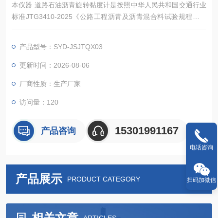
本仪器 道路石油沥青旋转黏度计是按照中华人民共和国交通行业
标准JTG3410-2025《公路工程沥青及沥青混合料试验规程》中
的T 0625《沥青旋转黏度试验（布洛克菲尔德黏度计法）》规定
的要求设计制造的，适用于测量牛顿型液体的绝对粘度和非牛顿
产品型号：SYD-JSJTQX03
型液体的表观粘度, 可广泛应用于对沥青高聚物等各种流体粘度的
测量。
更新时间：2026-08-06
厂商性质：生产厂家
访问量：120
15301991167
产品咨询
电话咨询
产品展示
PRODUCT CATEGORY
扫码加微信
相关文章