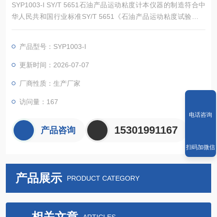
SYP1003-I SY/T 5651石油产品运动粘度计本仪器的制造符合中
华人民共和国行业标准SY/T 5651《石油产品运动粘度试验器技
术条件》所规定的要求，适用于按中华人民共和国标准GB/T 265
《石油产品运动粘度测定法和动力粘度计算法》的规定，测定液
产品型号：SYP1003-I
体石油产品（指牛顿液体）在某一恒定温度条件下的运动粘度。
更新时间：2026-07-07
厂商性质：生产厂家
访问量：167
电话咨询
15301991167
产品咨询
扫码加微信
产品展示
PRODUCT CATEGORY
相关文章