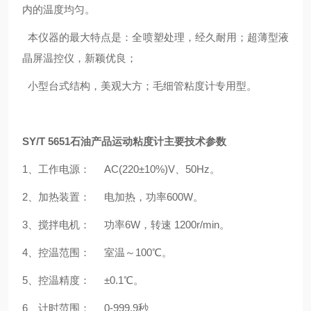
内的温度均匀。
本仪器的最大特点是：全喷塑处理，经久耐用；超薄型液
晶屏温控仪，新颖优良；
小型台式结构，美观大方；毛细管粘度计专用型。
SY/T 5651石油产品运动粘度计
主要技术参数
1、工作电源： AC(220±10%)V、50Hz。
2、加热装置： 电加热，功率600W。
3、搅拌电机： 功率6W，转速 1200r/min。
4、控温范围： 室温～100℃。
5、控温精度： ±0.1℃。
6、计时范围： 0-999.9秒