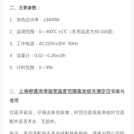
二、主要参数：
1、加热总功率：≤3400W
2、温调范围：0～400℃ ±1℃（常用温度为93-316度）
3、工作电源：AC220V±20V 50Hz
4、流量计：0.02～0.25m3/h
5、计时范围：0～99h
三、
上海密通润滑脂宽温度范围蒸发损失测定仪
安装与
使用
仪器开箱后，仔细去除包装物，对照仪器装箱单核对仪器
配件是否齐全、无损伤。
备注：若仪器配件不齐全或配件有损伤，请速与我公司联