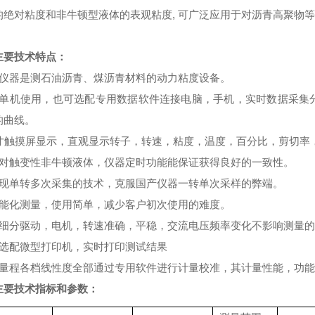
的绝对粘度和非牛顿型液体的表观粘度, 可广泛应用于对沥青高聚物
主要技术特点
：
仪器
是测石油沥青、煤沥青材料的动力粘度设备。
可单机使用，也可选配专用数据软件连接电脑，手机，实时数据采集
的曲线。
5寸触摸屏显示，直观显示转子，转速，粘度，温度，百分比，剪切率
针对触变性非牛顿液体，仪器定时功能能保证获得良好的一致性。
实现单转多次采集的技术，克服国产仪器一转单次采样的弊端。
智能化测量，使用简单，减少客户初次使用的难度。
高细分驱动，电机，转速准确，平稳，交流电压频率变化不影响测量
可选配微型打印机，实时打印测试结果
满量程各档线性度全部通过专用软件进行计量校准，其计量性能，功
主要技术指标和参数
：