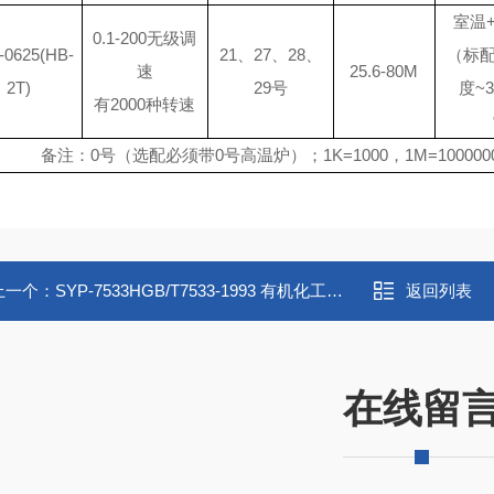
室温
0.1-200无级调
-0625(HB-
21、27、28、
（标配
速
25.6-80M
2T)
29号
度~
有
2000种转速
备注：
0号（选配必须带0号高温炉）；1K=1000，1M=100000
上一个：
SYP-7533HGB/T7533-1993 有机化工产品结晶点的测定
返回列表
在线留