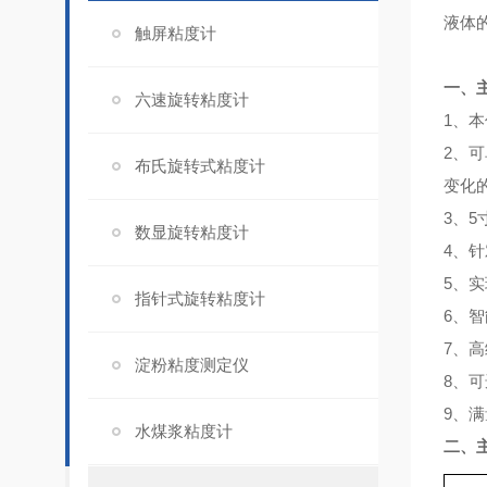
液体
触屏粘度计
一、
六速旋转粘度计
1、
本
2、
布氏旋转式粘度计
变化
3、
数显旋转粘度计
4、
5、
指针式旋转粘度计
6、
7、
淀粉粘度测定仪
8、
9、
水煤浆粘度计
二、