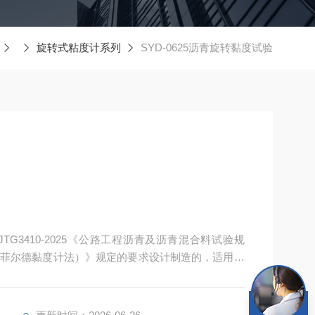
旋转式粘度计系列
SYD-0625沥青旋转黏度试验
G3410-2025《公路工程沥青及沥青混合料试验规
洛克菲尔德黏度计法）》规定的要求设计制造的，适用于
表观粘度, 可广泛应用于对沥青高聚物等各种流体粘