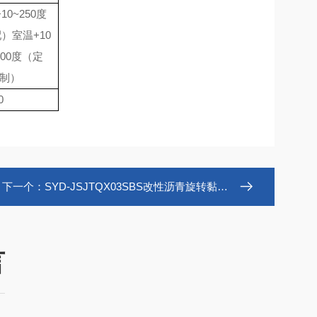
+10~250度
）室温+10
300度（定
制）
0
下一个：
SYD-JSJTQX03SBS改性沥青旋转黏度试验粘度计
言