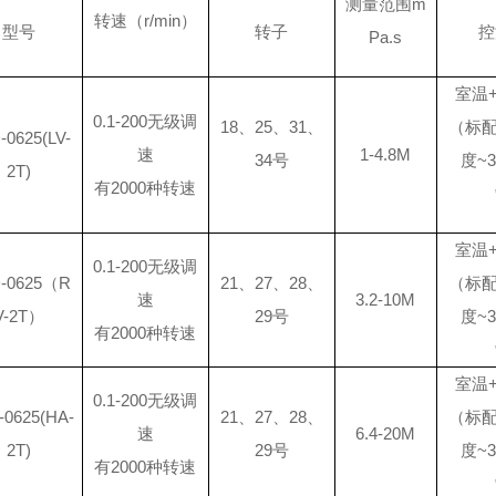
测量范围
m
转速（
r/min）
型号
转子
控
Pa.s
室温
0.1-200无级调
18、25、31、
（标配
-0625(LV-
速
1-4.8M
34号
度~
2T)
有
2000种转速
室温
0.1-200无级调
-0625
（
R
21、27、28、
（标配
速
3.2-10M
V-2T
）
29号
度~
有
2000种转速
室温
0.1-200无级调
-0625(HA-
21、27、28、
（标配
速
6.4-20M
2T)
29号
度~
有
2000种转速