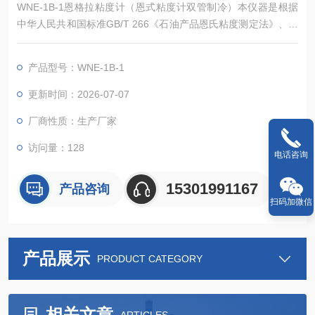
WNE-1B-1恩格拉粘度计（恩式粘度计双管制冷）本仪器是根据
中华人民共和国标准GB/T 266《石油产品恩氏粘度测定法》、中
华人民共和国行业标准 JTG E20《公路工程沥青及沥青混合料试
验规程》中的 T0622《沥青恩格拉黏度试验（恩格拉黏度计
产品型号：WNE-1B-1
法）》规定的要求设计制造的，适用于测定液体在一定温度、容
积的条件下，从恩氏粘度计流出的时间（秒）与蒸馏水在20℃时
更新时间：2026-07-07
流出的时间（秒）之比
厂商性质：生产厂家
访问量：128
电话咨询
15301991167
产品咨询
扫码加微信
产品展示
PRODUCT CATEGORY
相关文章