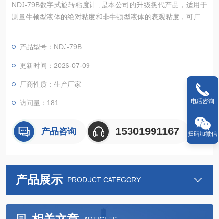
NDJ-79B数字式旋转粘度计 ,是本公司的升级换代产品，适用于
测量牛顿型液体的绝对粘度和非牛顿型液体的表观粘度，可广泛
应用于测定油脂、油漆、食品、涂料、造纸、化妆品、化工、胶
囊胶粘剂及药物等各种流体粘度的测量。本粘度计具有体积小、
产品型号：NDJ-79B
重量轻、使用方便、维护简单、经久耐用且能迅速可靠地测定液
体粘度等特点。
更新时间：2026-07-09
厂商性质：生产厂家
电话咨询
访问量：181
15301991167
产品咨询
扫码加微信
产品展示
PRODUCT CATEGORY
相关文章