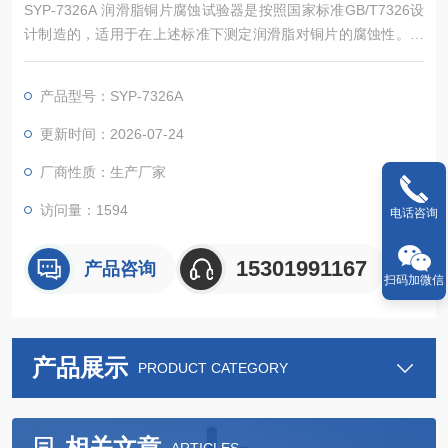
SYP-7326A 润滑脂铜片腐蚀试验器是按照国家标准GB/T7326设
计制造的，适用于在上述标准下测定润滑脂对铜片的腐蚀性。是
石油化工、交通运输、国防和科研等行业进行油品分析的仪器。
腐蚀试验器，外型设计大方，结构设计合理，操作方便，测定结
产品型号：SYP-7326A
果准确。把一块准备好的铜片全部浸入到润滑脂试样中，在烘箱
或液体浴中加热一定时间。一般采用的条件是100℃，24h。在实
更新时间：2026-07-24
验结束后
厂商性质：生产厂家
访问量：1594
电话咨询
15301991167
产品咨询
扫码加微信
产品展示
PRODUCT CATEGORY
相关文章