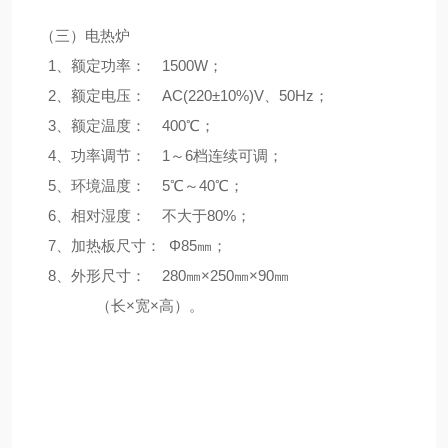
（三）电热炉
1、额定功率： 1500W；
2、额定电压： AC(220±10%)V、50Hz；
3、额定温度： 400℃；
4、功率调节： 1～6档连续可调；
5、环境温度： 5℃～40℃；
6、相对湿度： 不大于80%；
7、加热板尺寸： Φ85㎜；
8、外形尺寸： 280㎜×250㎜×90㎜
（长×宽×高）。