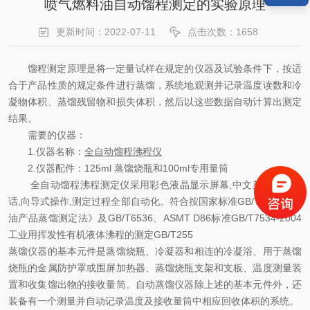
喷气燃料油自动馏程测定的实验原理
更新时间：2022-07-11
点击次数：1658
馏程测定原理是将一定量试样在规定的仪器及试验条件下，按适
合于产品性质的规定条件进行蒸馏，系统地观测并记录温度读数和冷
凝物体积、蒸馏残留物和损失体积，然后以这些数据自动计算出测定
结果。
需要的仪器：
1.
仪器名称：
全自动馏程沸程仪
2.
仪器配件：
125ml
蒸馏烧瓶和
100ml
专用量筒
全自动馏程沸程
测定仪
采用彩色液晶显示屏幕
,
中文菜单人机对
话
,
向导式操作
,
测定过程全部自动化。
符合
按国家标准
GB/T6536
《石
油产品蒸馏测定法》
及
GB/T6536
、
ASMT D86标准GB/T7534-2004
工业用挥发性有机液体沸程的测定
GB/T255
蒸馏仪器的基本元件是蒸馏烧瓶、冷凝器和相连的冷凝浴、用于蒸馏
烧瓶的金属防护罩或围屏加热器、蒸馏烧瓶支架和支板、温度测量装
置和收集馏出物的接收量筒。自动蒸馏仪器除上述的基本元件外，还
装备有一个测量并自动记录温度及接收量筒中相应回收体积的系统。