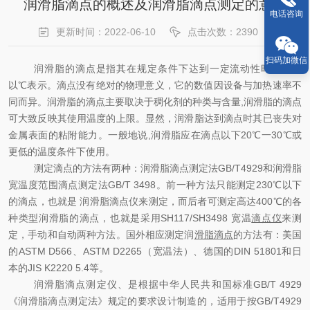
润滑脂滴点的概述及润滑脂滴点测定的意义
电话咨询
更新时间：2022-06-10
点击次数：2390
扫码加微信
润滑脂的滴点是指其在规定条件下达到一定流动性时温度，
以℃表示。滴点没有绝对的物理意义，它的数值因设备与加热速率不
同而异。润滑脂的滴点主要取决于稠化剂的种类与含量,润滑脂的滴点
可大致反映其使用温度的上限。显然，润滑脂达到滴点时其已丧失对
金属表面的粘附能力。一般地说,润滑脂应在滴点以下20℃一30℃或
更低的温度条件下使用。
测定滴点的方法有两种：润滑脂滴点测定法GB/T4929和润滑脂
宽温度范围滴点测定法GB/T 3498。前一种方法只能测定230℃以下
的滴点，也就是 润滑脂滴点仪来测定，而后者可测定高达400℃的各
种类型润滑脂的滴点，也就是采用SH117/SH3498 宽温
滴点仪
来测
定，手动和自动两种方法。国外相应测定润
滑脂滴点
的方法有：美国
的ASTM D566、ASTM D2265（宽温法）、德国的DIN 51801和日
本的JIS K2220 5.4等。
润滑脂滴点测定仪、是根据中华人民共和国标准GB/T 4929
《润滑脂滴点测定法》规定的要求设计制造的，适用于按GB/T4929