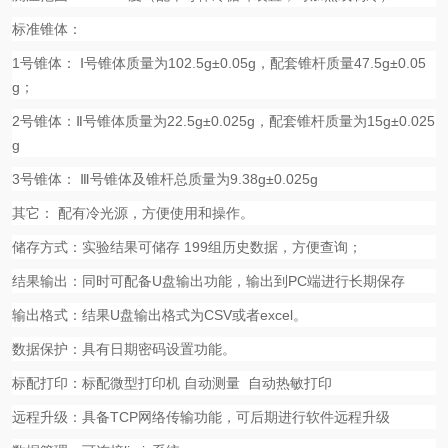
标准锥体：
1
号锥体：
Ⅰ号锥体质量为
102.5g±0.05g
，配套锥杆质量
47.5g±0.05
g
；
2
号锥体：
Ⅱ号锥体质量为
22.5g±0.025g
，配套锥杆质量为
15g±0.025
g
3
号锥体：
Ⅲ号锥体及锥杆总质量为
9.38g±0.025g
其它：
配有冷光源，方便使用和操作。
储存方式：实验结果可储存
199
组历史数据，方便查询；
结果输出：同时可配备
U
盘输出功能，输出到
PC
端进行长期保存
输出格式：结果
U
盘输出格式为
CSV
或者
excel
。
数据保护：具有日期密码设置功能。
标配打印：标配微型打印机
自动测量
自动热敏打印
远程升级：具备
TCP
网络传输功能，可后期进行软件远程升级