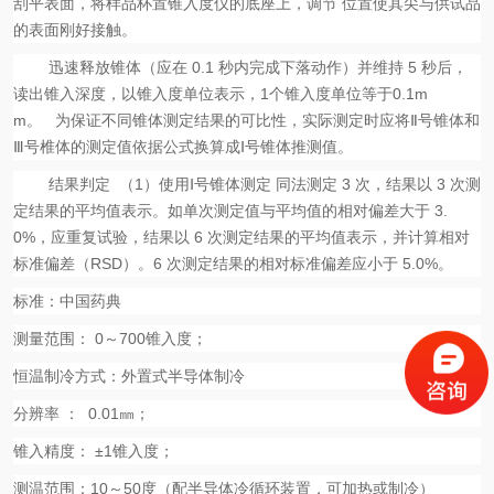
刮平表面，将样品杯置锥入度仪的底座上，调节 位置使其尖与供试品
的表面刚好接触。
迅速释放锥体（应在
0.1
秒内完成下落动作）并维持
5
秒后，
读出锥入深度，以锥入度单位表示，
1
个锥入度单位等于
0.1m
m
。
为保证不同锥体测定结果的可比性，实际测定时应将
Ⅱ
号锥体和
Ⅲ
号椎体的测定值依据公式换算成
Ⅰ
号锥体推测值。
结果判定
（
1
）使用
Ⅰ
号锥体测定 同法测定
3
次，结果以
3
次测
定结果的平均值表示。如单次测定值与平均值的相对偏差大于
3.
0%
，应重复试验，结果以
6
次测定结果的平均值表示，并计算相对
标准偏差（
RSD
）。
6
次测定结果的相对标准偏差应小于
5.0%
。
标准：中国药典
测量范围：
0
～
700
锥入度；
恒温制冷方式：外置式半导体制冷
分辨率
：
0.01
㎜；
锥入精度：
±
1
锥入度；
测温范围：
10
～
50
度（配半导体冷循环装置，可加热或制冷）