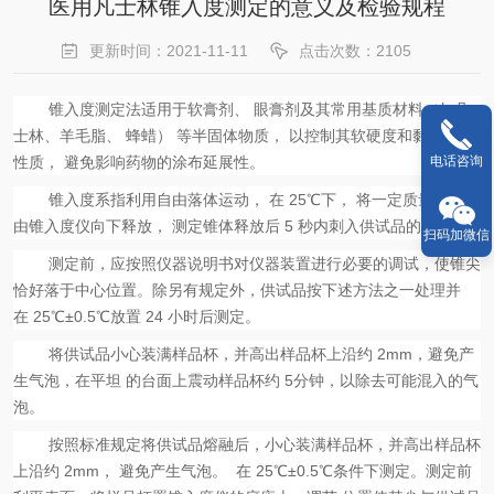
医用凡士林锥入度测定的意义及检验规程
更新时间：2021-11-11
点击次数：2105
锥入度测定法适用于软膏剂、
眼膏剂及其常用基质材料（如凡
士林、羊毛脂、
蜂蜡）
等半固体物质，
以控制其软硬度和黏稠度等
电话咨询
性质，
避免影响药物的涂布延展性。
锥入度系指利用自由落体运动，
在
25
℃下， 将一定质量的锥体
由锥入度仪向下释放， 测定锥体释放后
5
秒内刺入供试品的深度。
扫码加微信
测定前，应按照仪器说明书对仪器装置进行必要的调试，使锥尖
恰好落于中心位置。除另有规定外，供试品按下述方法之一处理并
在
25
℃
±0.5
℃
放置
24
小时后测定。
将供试品小心装满样品杯，并高出样品杯上沿约
2mm
，避免产
生气泡，在平坦 的台面上震动样品杯约
5
分钟，以除去可能混入的气
泡。
按照标准规定将供试品熔融后，小心装满样品杯，并高出样品杯
上沿约
2mm
， 避免产生气泡。
在
25
℃
±0.5
℃
条件下测定。测定前